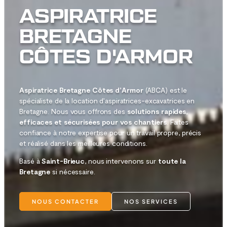
ASPIRATRICE
BRETAGNE
CÔTES D'ARMOR
Aspiratrice Bretagne Côtes d’Armor
(ABCA) est le
spécialiste de la location d’aspiratrices-excavatrices en
Bretagne. Nous vous offrons des
solutions rapides,
efficaces et sécurisées pour vos chantiers
. Faites
confiance à notre expertise pour un travail propre, précis
et réalisé dans les meilleures conditions.
Basé à
Saint-Brieuc
, nous intervenons sur
toute la
Bretagne
si nécessaire.
NOUS CONTACTER
NOS SERVICES