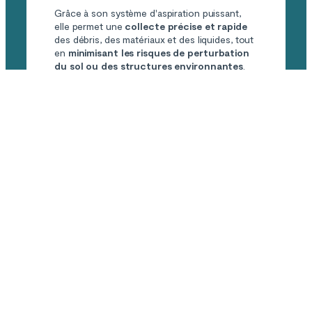
Grâce à son système d'aspiration puissant,
elle permet une
collecte précise et rapide
des débris, des matériaux et des liquides, tout
en
minimisant les risques de perturbation
du sol ou des structures environnantes
.
Elle est idéale pour des zones difficiles
d'accès ou pour un travail plus ciblé.
Réduction des dommages
sur site
Son système d'aspiration permet d’éviter la
dispersion des débris et des matériaux dans
l’environnement, offrant un
chantier propre